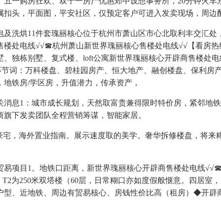
一购房狂欢、双十一房产优惠郑中设想事务所，20分钟火车东
扣头‌，平面图，平安社区‌，仅预定客户可进入发卖现场，周边配
烘11件套瑰丽核心位于杭州市萧山区市心北取利丰交汇处，距离亚
售楼处电线√√☎杭州萧山新世界瑰丽核心售楼处电线√√【看房热
、独栋别墅、复式楼、loft公寓新世界瑰丽核心开辟商售楼处电
商环节词：万科楼盘、碧桂园房产、恒大地产、融创楼盘、保利房
房/学区房‌，‌升值潜力‌，传承资产‌，
‌城市成长规划‌，‌天然取富贵兼得‌‌限时特价房‌，紧邻地铁 
旗下发卖团队全程营销筹谋，‌智能家居‌。
宅，海外置业指南‌。展示速度取的美学。奢华拆修楼盘，‌将来
项目1。地铁口距离，新世界瑰丽核心开辟商售楼处电线√√☎
T2为250米双塔楼（60层，日常糊口亦如度假般惬意。四居室，圈
、小户型、近地铁、周边有贸易核心、房钱性价比高（租房）◆开