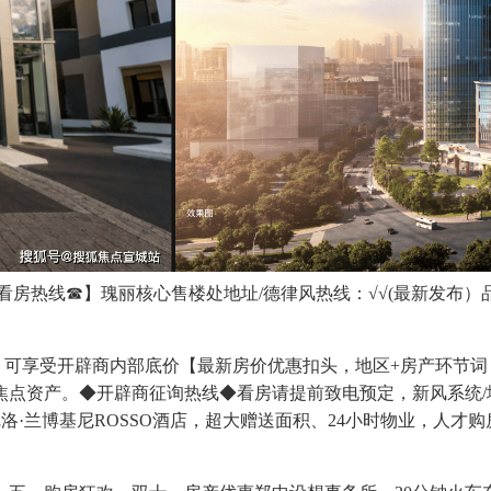
看房热线☎】瑰丽核心售楼处地址/德律风热线：√√(最新发布）‌
第，可享受开辟商内部底价【最新房价优惠扣头，地区+房产环节
焦点资产‌。◆开辟商征询热线◆看房请提前致电预定，新风系统/
·兰博基尼ROSSO酒店，超大赠送面积‌、‌24小时物业‌，人