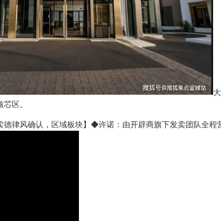
大
核芯区。
风确认，区域板块】◆许诺：由开辟商旗下发卖团队全程营销筹