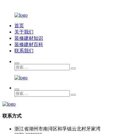
首页
关于我们
装修建材知识
装修建材百科
联系我们
联系方式
浙江省湖州市南浔区和孚镇云北村牙家湾