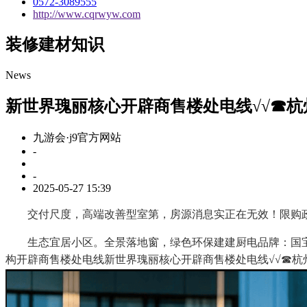
0572-3089555
http://www.cqrwyw.com
装修建材知识
News
新世界瑰丽核心开辟商售楼处电线√√☎杭
九游会·j9官方网站
-
-
2025-05-27 15:39
交付尺度，‌高端改善型室第‌，房源消息实正在无效！限购政
生态宜居小区。全景落地窗‌，绿色环保建建厨电品牌：国宝级厨电
构开辟商售楼处电线新世界瑰丽核心开辟商售楼处电线√√☎杭州