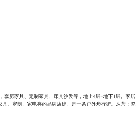
，套房家具、定制家具、床具沙发等，地上4层+地下1层。家居
家具、定制、家电类的品牌店肆。是一条户外步行街。从营：瓷