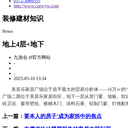
0572-3089555
http://www.cqrwyw.com
装修建材知识
News
地上4层+地下
九游会·j9官方网站
-
-
2025-05-10 13:34
美居乐家居广场位于昌平最大的贸易分析体——16万㎡的“
广场二期位于美居乐家居街区，地下一层从营门窗、地板、软
砖卫浴、窗帘壁纸、楼梯木门、涂料石膏、铝制门窗、灯饰配
上一篇：
要本人的房子’成为家拆中的焦点