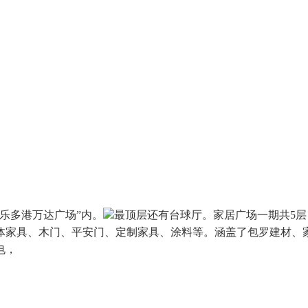
乐多港万达广场”内。
最顶层还有台球厅。家居广场一期共5层
体家具、木门、平安门、定制家具、涂料等。涵盖了包罗建材、
电，