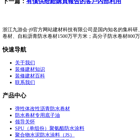
下一篇：
有償供给給購買報告的客戶內部利用
浙江九游会·j9官方网站建材科技有限公司是国内知名的集科
卷材、自粘沥青防水卷材1500万平方米；高分子防水卷材800
快速导航
关于我们
装修建材知识
装修建材百科
联系我们
产品中心
弹性体改性沥青防水卷材
防水卷材专用底子油
领导关怀
SPU（单组份）聚氨酯防水涂料
聚合物水泥防水涂料（JS）