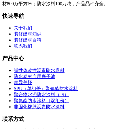
材800万平方米；防水涂料100万吨，产品品种齐全。
快速导航
关于我们
装修建材知识
装修建材百科
联系我们
产品中心
弹性体改性沥青防水卷材
防水卷材专用底子油
领导关怀
SPU（单组份）聚氨酯防水涂料
聚合物水泥防水涂料（JS）
聚氨酯防水涂料（双组份）
非固化橡胶沥青防水涂料
联系方式