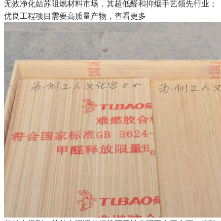
无效净化姑苏阻燃材料市场，其超低醛和抑烟手艺领先行业；
优良工程项目需要高质量产物，查看更多